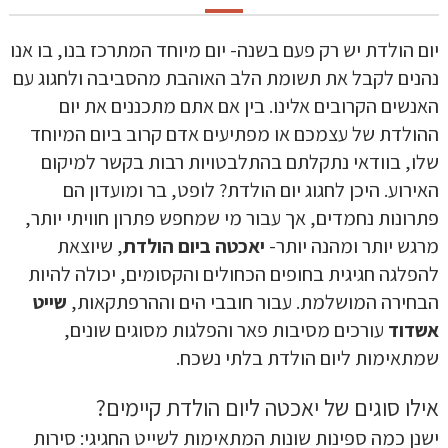
יום הולדת יש רק פעם בשנה- יום מיוחד המתרכז בנו, בו אנו
נהנים לקבל את תשומת הלב האוהבת מהסביבה ולחגוג עם
האנשים הקרובים אלינו. בין אם אתם מתכננים את יום
ההולדת של עצמכם או מפתיעים אדם קרוב ביום המיוחד
שלו, בוודאי נתקלתם בהתלבטויות רבות בקשר למיקום
האירוע. היכן לחגוג יום הולדת? לופט, בר ומועדון הם
פתרונות נחמדים, אך עבור מי שמחפש פתרון חוויתי יותר,
מרגש יותר ומהנה יותר-
יאכטה ביום הולדת
, שיוצאת
להפלגה חגיגית בחופים הכחולים והקסומים, יכולה להיות
הבחירה המושלמת. עבור חובבי הים וההרפתקאות,
שייט
אשדוד
עורכים מסיבות פאר והפלגות מסוגים שונים,
שמתאימות ליום הולדת בלתי נשכח.
אילו סוגים של יאכטה ליום הולדת קיימים?
ישנן כמה ספינות שונות המתאימות לשייט החגיגי: סירות