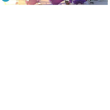
בת/ר מצווה על יאכטה
בת/בר מצווה על הספינה , האירוע הכי מיוחד שיש! שייט
אשדוד...
קרא מאמר