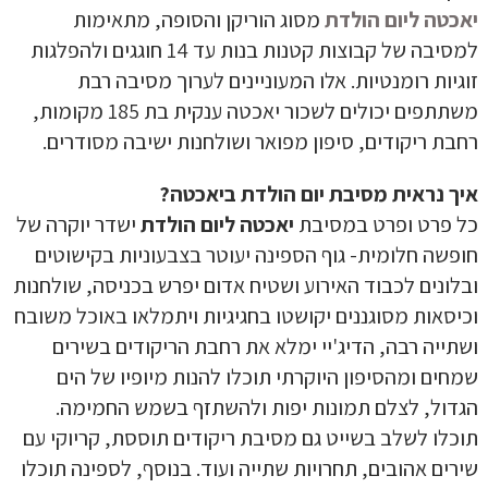
יאכטה ליום הולדת
מסוג הוריקן והסופה, מתאימות
למסיבה של קבוצות קטנות בנות עד 14 חוגגים ולהפלגות
זוגיות רומנטיות. אלו המעוניינים לערוך מסיבה רבת
משתתפים יכולים לשכור יאכטה ענקית בת 185 מקומות,
רחבת ריקודים, סיפון מפואר ושולחנות ישיבה מסודרים.
איך נראית מסיבת יום הולדת ביאכטה?
כל פרט ופרט במסיבת
יאכטה ליום הולדת
ישדר יוקרה של
חופשה חלומית- גוף הספינה יעוטר בצבעוניות בקישוטים
ובלונים לכבוד האירוע ושטיח אדום יפרש בכניסה, שולחנות
וכיסאות מסוגננים יקושטו בחגיגיות ויתמלאו באוכל משובח
ושתייה רבה, הדיג'יי ימלא את רחבת הריקודים בשירים
שמחים ומהסיפון היוקרתי תוכלו להנות מיופיו של הים
הגדול, לצלם תמונות יפות ולהשתזף בשמש החמימה.
תוכלו לשלב בשייט גם מסיבת ריקודים תוססת, קריוקי עם
שירים אהובים, תחרויות שתייה ועוד. בנוסף, לספינה תוכלו