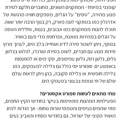
קופצני במיוחד- המתקנים השונים, מחוברים חלקם לסירת
מנוע מהירה, "טסים" על הגלים, מספקים חוויה מרגשת של
אדרנלין כמו במתקני לונה פארק, רק בנוף הרבה יותר שווה.
תוכלו להנות ממתקנים כמו אבובים, בננות, וחללית הטסה
על הגלים במהירות מואצת, ומרחפת מדי פעם באוויר.
בנוסף, ניתן לשכור סירה לדיג ושחייה בלב הים, לערוך מרוץ
סירות מנוע עם חברים, לשוט בסירת טורנדו, לגלוש בגלשן
גלים, גלשן רוח, גלשן עפיפונים, סקי מים או להתנסות
באופנוע ים.
ספורט ימי
כולל גם צלילה למעמקים, כמו
צלילה חופשית או צלילת סקובה, בהן ניתן לראות עולם
שלם של חי וצומח צבעוני במעמקי הים.
מתי מתאים לעשות ספורט אקסטרים?
הפעילויות המהנות מתאימות בעיקר בחודשי הקיץ החמים,
מתי שהמים נעימים והטמפרטורות נוחות- אך הודות למזג
האוויר הקיצי של ישראל, גם בחודשי הסתיו והאביב נעים